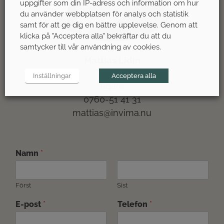
uppgifter som din IP-adress och information om hur
du använder webbplatsen för analys och statistik
samt för att ge dig en bättre upplevelse. Genom att
klicka på "Acceptera alla" bekräftar du att du
samtycker till vår användning av cookies.
Mattias Lidin
Inställningar
Acceptera alla
Ägare
0760-51 41 31
mattias@invima.nu
Namn
*
Först
Sist
E-post
*
Telefon
*